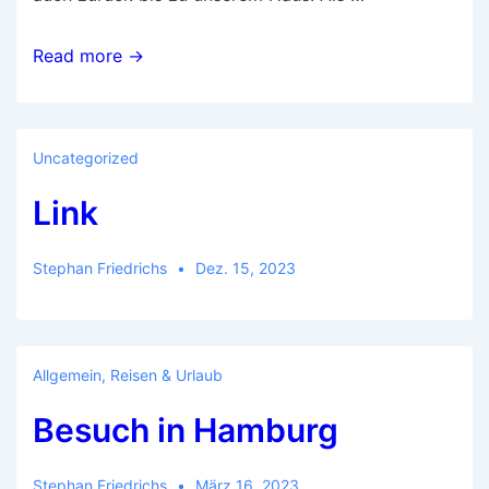
…
Read more →
dann
war
das
Uncategorized
E-
Link
Bike
nur
noch
Stephan Friedrichs
Dez. 15, 2023
ein
Bio
Bike…
Allgemein
,
Reisen & Urlaub
Besuch in Hamburg
Stephan Friedrichs
März 16, 2023