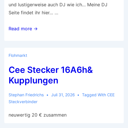
und lustigerweise auch DJ wie ich… Meine DJ
Seite findet ihr hier… …
Hallo,
Read more →
nun
habe
ich
Flohmarkt
privat
Cee Stecker 16A6h&
auch
eine
Kupplungen
WordPress
Seite…
Stephan Friedrichs
Juli 31, 2026
Tagged With
CEE
Steckverbinder
neuwertig 20 € zusammen