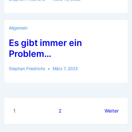
Allgemein
Es gibt immer ein
Problem…
Stephan Friedrichs
März 7, 2023
Seitennummerierung
1
2
Weiter
der