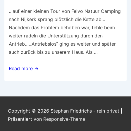
…auf einer kleinen Tour von Felvo Natuur Camping
nach Nijkerk sprang plötzlich die Kette ab…
Nachdem das Problem behoben war, fehle beim
weiter radeln die Unterstützung durch den
Antrieb….„Antriebslos“ ging es weiter und später
auch zurück bis zu unserem Haus. Als …
…
Read more →
dann
war
das
E-
Bike
Copyright © 2026
Stephan Friedrichs - rein privat
|
nur
Präsentiert von
Responsive-Theme
noch