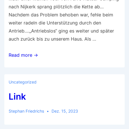
nach Nijkerk sprang plötzlich die Kette ab…
Nachdem das Problem behoben war, fehle beim
weiter radeln die Unterstützung durch den
Antrieb….„Antriebslos“ ging es weiter und später
auch zurück bis zu unserem Haus. Als …
…
Read more →
dann
war
das
Uncategorized
E-
Link
Bike
nur
noch
Stephan Friedrichs
Dez. 15, 2023
ein
Bio