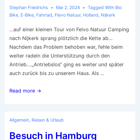
Stephan Friedrichs
Mai 2, 2024
Tagged With
Bio
Bike
,
E-Bike
,
Fahrrad
,
Flevo Natuur
,
Holland
,
Nijkerk
…auf einer kleinen Tour von Felvo Natuur Camping
nach Nijkerk sprang plötzlich die Kette ab…
Nachdem das Problem behoben war, fehle beim
weiter radeln die Unterstützung durch den
Antrieb….„Antriebslos“ ging es weiter und später
auch zurück bis zu unserem Haus. Als …
…
Read more →
dann
war
das
Allgemein
,
Reisen & Urlaub
E-
Besuch in Hamburg
Bike